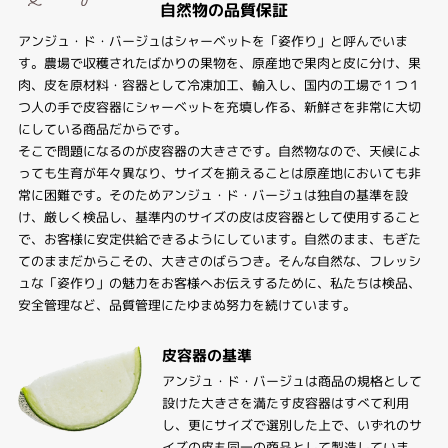
自然物の品質保証
アンジュ・ド・バージュはシャーベットを「姿作り」と呼んでいま
す。農場で収穫されたばかりの果物を、原産地で果肉と皮に分け、果
肉、皮を原材料・容器として冷凍加工、輸入し、国内の工場で１つ１
つ人の手で皮容器にシャーベットを充填し作る、新鮮さを非常に大切
にしている商品だからです。
そこで問題になるのが皮容器の大きさです。自然物なので、天候によ
っても生育が年々異なり、サイズを揃えることは原産地においても非
常に困難です。そのためアンジュ・ド・バージュは独自の基準を設
け、厳しく検品し、基準内のサイズの皮は皮容器として使用すること
で、お客様に安定供給できるようにしています。自然のまま、もぎた
てのままだからこその、大きさのばらつき。そんな自然な、フレッシ
ュな「姿作り」の魅力をお客様へお伝えするために、私たちは検品、
安全管理など、品質管理にたゆまぬ努力を続けています。
皮容器の基準
アンジュ・ド・バージュは商品の規格として
設けた大きさを満たす皮容器はすべて利用
し、更にサイズで選別した上で、いずれのサ
イズの皮も同一の商品として製造していま